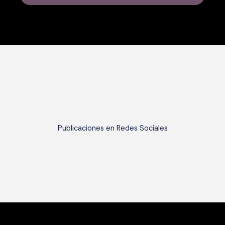
con
5
de
5
Publicaciones en Redes Sociales