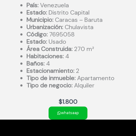
País:
Venezuela
Estado:
Distrito Capital
Municipio:
Caracas – Baruta
Urbanización:
Chulavista
Código:
7695058
Estado:
Usado
Área Construida:
270 m²
Habitaciones:
4
Baños:
4
Estacionamiento:
2
Tipo de inmueble:
Apartamento
Tipo de negocio:
Alquiler
$
1.800
whatsaap