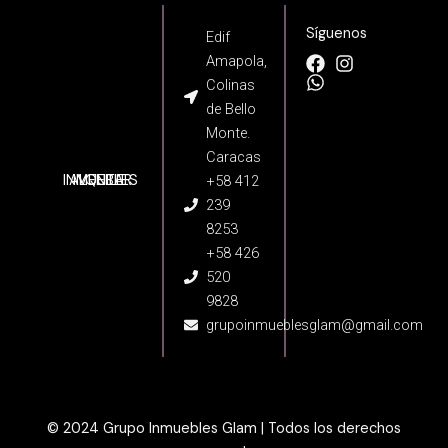
Síguenos
Edif
Amapola,
Colinas
de Bello
Monte.
Caracas
INMUEBLES
ALQUILER
VENTA
+58 412
239
8253
+58 426
520
9828
grupoinmueblesglam@gmail.com
© 2024 Grupo Inmuebles Glam | Todos los derechos