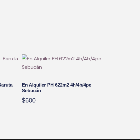
s
Baruta
En Alquiler PH 622m2 4h/4b/4pe
Sebucán
$
600