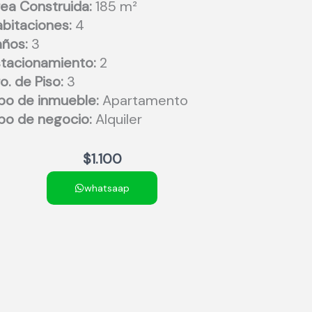
ea Construida:
185 m²
bitaciones:
4
ños:
3
tacionamiento:
2
o. de Piso:
3
po de inmueble:
Apartamento
po de negocio:
Alquiler
$
1.100
whatsaap