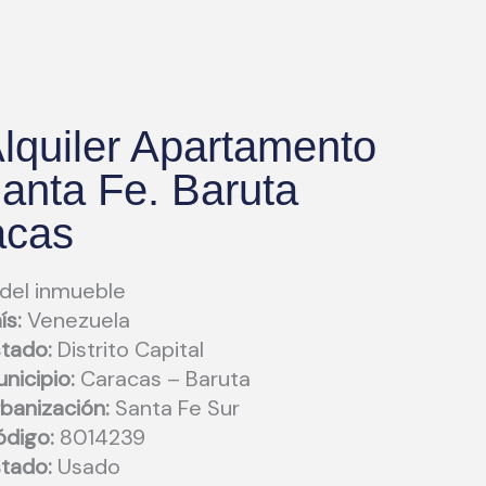
lquiler Apartamento
anta Fe. Baruta
acas
 del inmueble
ís:
Venezuela
tado:
Distrito Capital
nicipio:
Caracas – Baruta
banización:
Santa Fe Sur
digo:
8014239
tado:
Usado