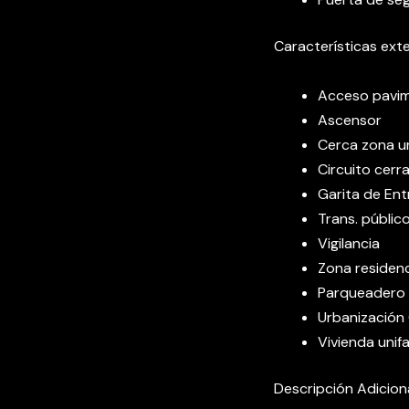
Características ext
Acceso pavi
Ascensor
Cerca zona u
Circuito cerr
Garita de En
Trans. públic
Vigilancia
Zona residenc
Parqueadero 
Urbanización
Vivienda unifa
Descripción Adicion