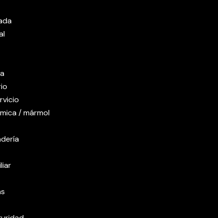
ada
al
na
rio
rvicio
ámica / mármol
ndería
iar
as
guridad