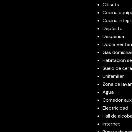
Clósets
Cocina equip
Cocina integr
Depósito
Despensa
Doble Venta
Gas domicilia
Habitación se
Suelo de cer
Unifamiliar
Zona de lava
Agua
Comedor auxil
Electricidad
Hall de alcob
Internet
Puerta de se