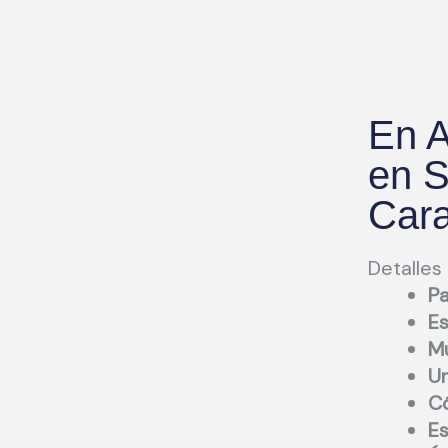
En A
en S
Car
Detalles
Pa
Es
Mu
Ur
Có
Es