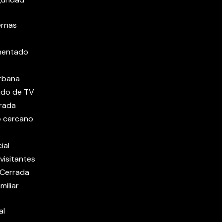
ernas
mentado
rbana
ado de TV
trada
o cercano
ial
visitantes
 Cerrada
miliar
al