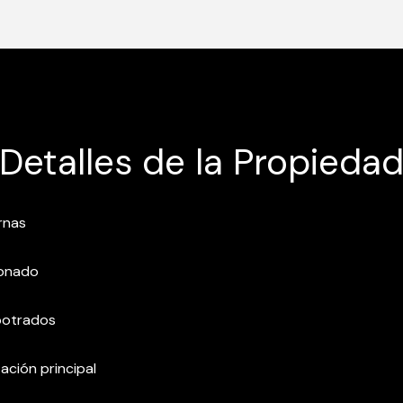
Detalles de la Propieda
rnas
ionado
potrados
ación principal